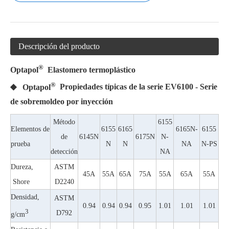
Descripción del producto
®
Optapol
Elastomero termoplástico
®
◆
Optapol
Propiedades típicas de la serie EV6100 - Serie
de sobremoldeo por inyección
Método
6155
Elementos de
6155
6165
6165N-
6155
de
6145N
6175N
N-
prueba
N
N
NA
N-PS
detección
NA
Dureza,
ASTM
45A
55A
65A
75A
55A
65A
55A
Shore
D2240
Densidad,
ASTM
0.94
0.94
0.94
0.95
1.01
1.01
1.01
3
D792
g/cm