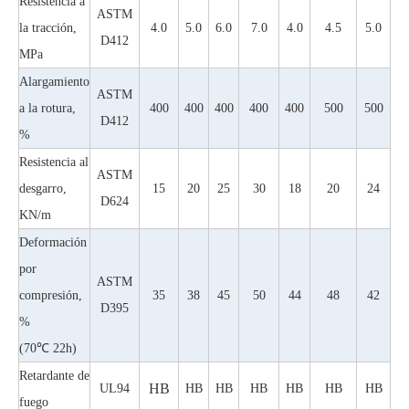
Resistencia a
ASTM
la tracción,
4.0
5.0
6.0
7.0
4.0
4.5
5.0
D412
MPa
Alargamiento
ASTM
a la rotura,
400
400
400
400
400
500
500
D412
%
Resistencia al
ASTM
desgarro,
15
20
25
30
18
20
24
D624
KN/m
Deformación
por
ASTM
compresión,
35
38
45
50
44
48
42
D395
%
(70℃ 22h)
Retardante de
HB
UL94
HB
HB
HB
HB
HB
HB
fuego