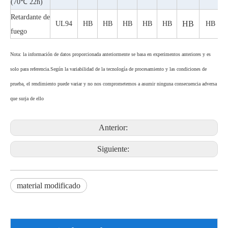
(70℃ 22h)
Retardante de
HB
UL94
HB
HB
HB
HB
HB
HB
fuego
Nota: la información de datos proporcionada anteriormente se basa en experimentos anteriores y es
solo para referencia.Según la variabilidad de la tecnología de procesamiento y las condiciones de
prueba, el rendimiento puede variar y no nos comprometemos a asumir ninguna consecuencia adversa
que surja de ello
Anterior:
Siguiente:
material modificado