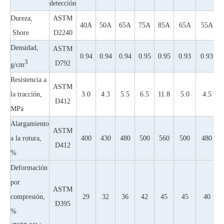
detección
Dureza,
ASTM
40A
50A
65A
75A
85A
65A
55A
Shore
D2240
Densidad,
ASTM
0.94
0.94
0.94
0.95
0.95
0.93
0.93
3
D792
g/cm
Resistencia a
ASTM
la tracción,
3.0
4.3
5.5
6.5
11.8
5.0
4.5
D412
MPa
Alargamiento
ASTM
a la rotura,
400
430
480
500
560
500
480
D412
%
Deformación
por
ASTM
compresión,
29
32
36
42
45
45
40
D395
%