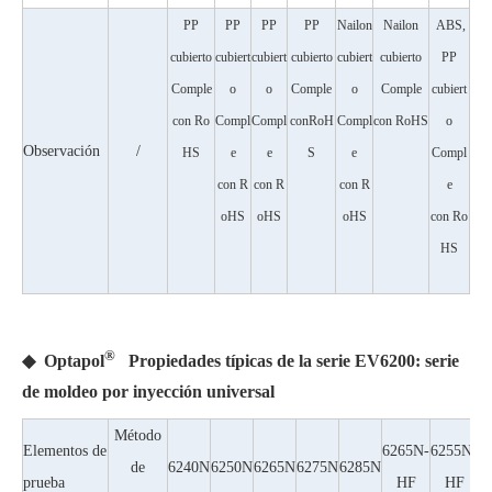
PP
PP
PP
PP
Nailon
Nailon
ABS,
cubierto
cubiert
cubiert
cubierto
cubiert
cubierto
PP
Comple
o
o
Comple
o
Comple
cubiert
con
Ro
Compl
Compl
con
RoH
Compl
con
RoHS
o
Observación
/
HS
e
e
S
e
Compl
con
R
con
R
con
R
e
oHS
oHS
oHS
con
Ro
HS
®
◆
Optapol
Propiedades típicas de la serie EV6200: serie
de moldeo por inyección universal
Método
Elementos de
6265N-
6255N-
de
6240N
6250N
6265N
6275N
6285N
prueba
HF
HF